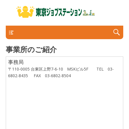
厚生労働省、東京都から委託を受けて、失業や不安
東京ジョブステーション
定な就労状態により、住居を失くされた経験のある
方、または失くすおそれのある方を対象に、就業支
メインメニュー
援を行っています。
事業所のご紹介
事務局
〒110-0005 台東区上野7-6-10 MSKビル5F TEL 03-
6802-8435 FAX 03-6802-8504